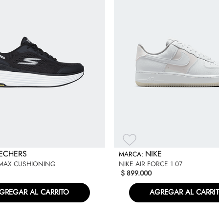
texturizada que combina el 
con un tono verde neón en l
y el forro presentan un co
presenta un "Light Lemon T
el resto de la suela es comp
Especificaciones
ECHERS
NIKE
MAX CUSHIONING
NIKE AIR FORCE 1 07
$
899
.
000
GREGAR AL CARRITO
AGREGAR AL CARRI