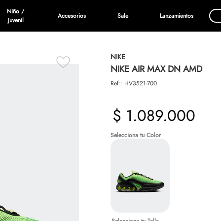
Niño /
Accesorios
Sale
Lanzamientos
Juvenil
NIKE
NIKE AIR MAX DN AMD
Ref:
:
HV3521-700
$
1
.
089
.
000
Talla