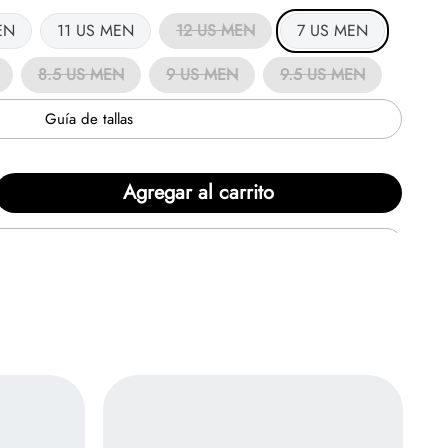
EN
11 US MEN
12 US MEN
7 US MEN
8.5 US MEN
9 US MEN
9.5 US MEN
Guía de tallas
Agregar al carrito
en
6
cuotas de
$221.354/mensual.
Solicita
rike", las Air Max Dn lucen una parte superior