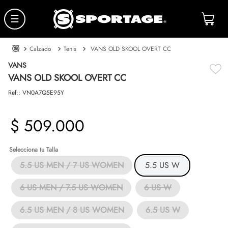
☰
Calzado
Tenis
VANS OLD SKOOL OVERT CC
VANS
VANS OLD SKOOL OVERT CC
Ref:
:
VN0A7Q5E95Y
$
509
.
000
Talla
5.5 US MEN / 7 US WOMEN
5.5 US W
6 US MEN / 7.5 US WOMEN
6 US W
6.5 US MEN / 8 US WOMEN
6.5 US W