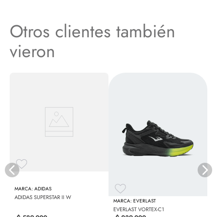
Otros clientes también
vieron
D
ADIDAS
ADIDAS SUPERSTAR II W
EVERLAST
EVERLAST VORTEX-C1