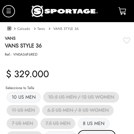
☰
Calzado
Tenis
VANS STYLE 36
VANS
VANS STYLE 36
Ref:
:
VN0A54F6RED
$
329
.
000
Talla
10 US MEN
10.5 US MEN / 12 US WOMEN
11 US MEN
6.5 US MEN / 8 US WOMEN
7 US MEN
7.5 US MEN
8 US MEN