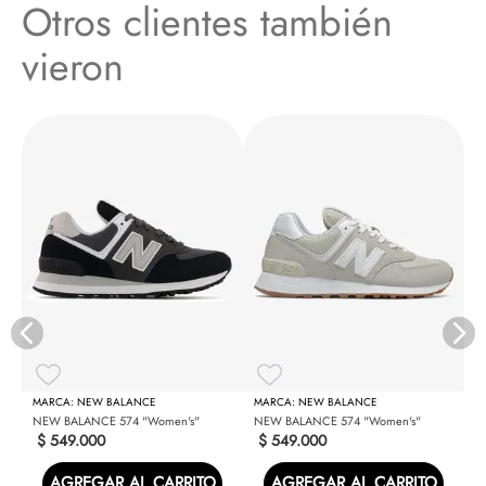
Otros clientes también
vieron
N
NEW BALANCE
NEW BALANCE
NEW BALANCE 574 "Women's"
NEW BALANCE 574 "Women's"
$
549
.
000
$
549
.
000
AGREGAR AL CARRITO
AGREGAR AL CARRITO