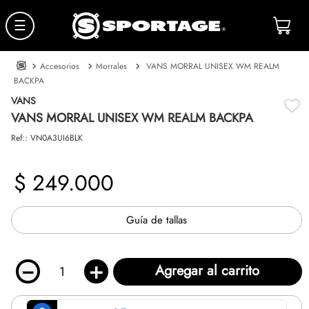
☰
Accesorios
Morrales
VANS MORRAL UNISEX WM REALM
BACKPA
VANS
VANS MORRAL UNISEX WM REALM BACKPA
Ref:
:
VN0A3UI6BLK
$
249
.
000
Guía de tallas
－
＋
Agregar al carrito