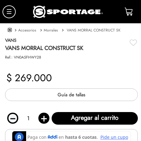
☰
Accesorios
Morrales
VANS MORRAL CONSTRUCT SK
VANS
VANS MORRAL CONSTRUCT SK
Ref:
:
VN0A5FHWY28
$
269
.
000
Guía de tallas
－
＋
Agregar al carrito