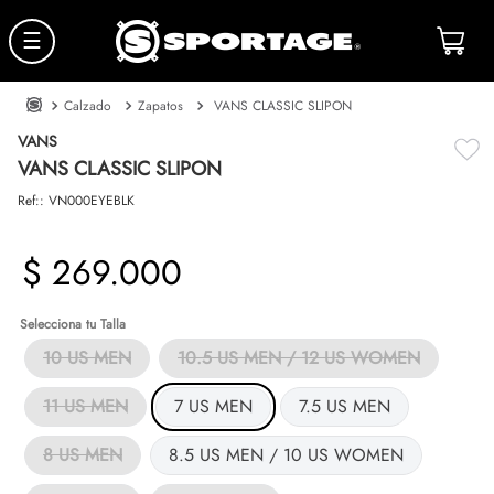
☰
Calzado
Zapatos
VANS CLASSIC SLIPON
VANS
VANS CLASSIC SLIPON
Ref:
:
VN000EYEBLK
$
269
.
000
Talla
10 US MEN
10.5 US MEN / 12 US WOMEN
11 US MEN
7 US MEN
7.5 US MEN
8 US MEN
8.5 US MEN / 10 US WOMEN