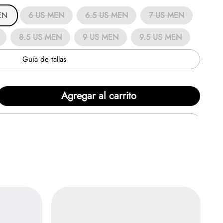
EN
6 US MEN
6.5 US MEN
7 US MEN
8.5 US MEN
9 US MEN
9.5 US MEN
Guía de tallas
Agregar al carrito
en
6
cuotas de
$121.755/mensual.
Solicita tu
epresentan la cúspide de la comodidad y la versatilidad
ando desde un tenis de skate hacia un calzado de aventura