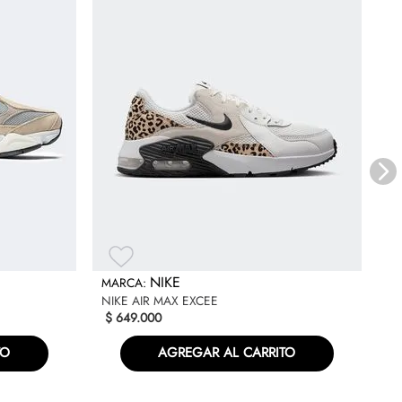
NI
Gi
$
NIKE
NIKE AIR MAX EXCEE
$
649
.
000
TO
AGREGAR AL CARRITO