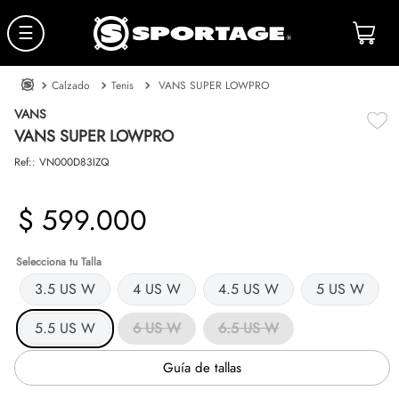
☰
Calzado
Tenis
VANS SUPER LOWPRO
VANS
VANS SUPER LOWPRO
Ref:
:
VN000D83IZQ
$
599
.
000
Talla
3.5 US W
4 US W
4.5 US W
5 US W
5.5 US W
6 US W
6.5 US W
Guía de tallas