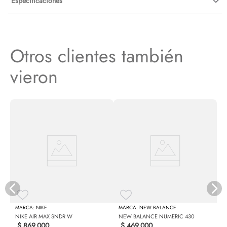
Especificaciones
Otros clientes también
vieron
N
NIKE
NEW BALANCE
NIKE AIR MAX SNDR W
NEW BALANCE NUMERIC 430
$
869
.
000
$
469
.
000