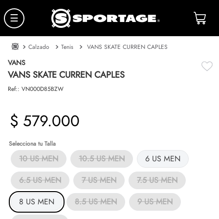
☰
Calzado
Tenis
VANS SKATE CURREN CAPLES
VANS
VANS SKATE CURREN CAPLES
Ref:
:
VN000D85BZW
$
579
.
000
Talla
10 US MEN
10.5 US MEN
6 US MEN
6.5 US MEN
7 US MEN
7.5 US MEN
8 US MEN
8.5 US MEN
9 US MEN