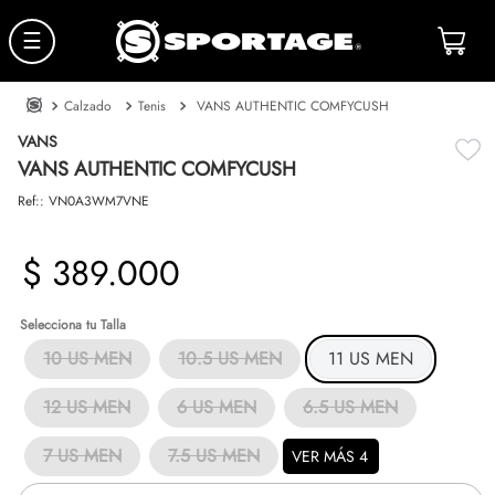
☰
Calzado
Tenis
VANS AUTHENTIC COMFYCUSH
VANS
VANS AUTHENTIC COMFYCUSH
Ref:
:
VN0A3WM7VNE
$
389
.
000
Talla
10 US MEN
10.5 US MEN
11 US MEN
12 US MEN
6 US MEN
6.5 US MEN
7 US MEN
7.5 US MEN
VER MÁS 4