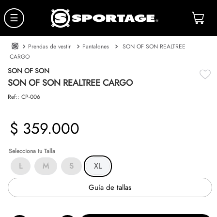
☰
Prendas de vestir
Pantalones
SON OF SON REALTREE
CARGO
SON OF SON
SON OF SON REALTREE CARGO
Ref:
:
CP-006
$
359
.
000
Talla
L
M
S
XL
Guía de tallas