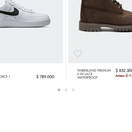
$
832
.
30
TIMBERLAND PREMIUM
6 IN LACE
$
1
$
789
.
000
FORCE 1
WATERPROOF