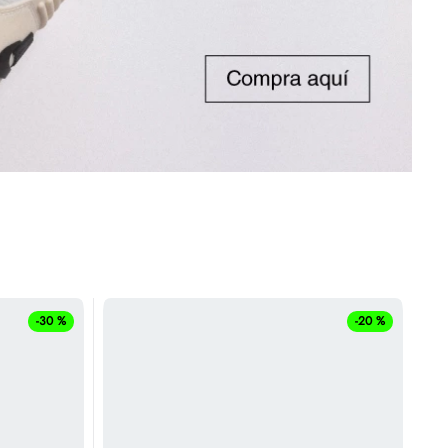
-
30 %
-
20 %