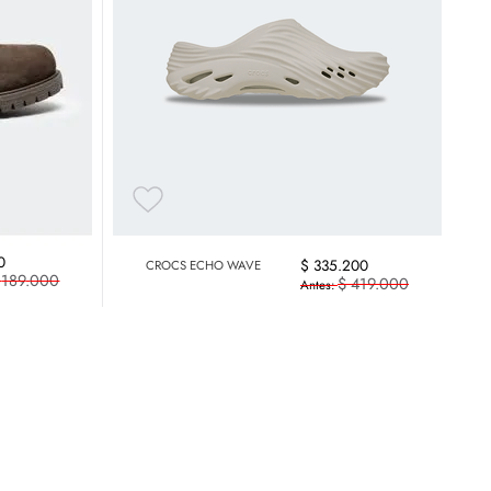
0
$
335
.
200
CROCS ECHO WAVE
.
189
.
000
$
419
.
000