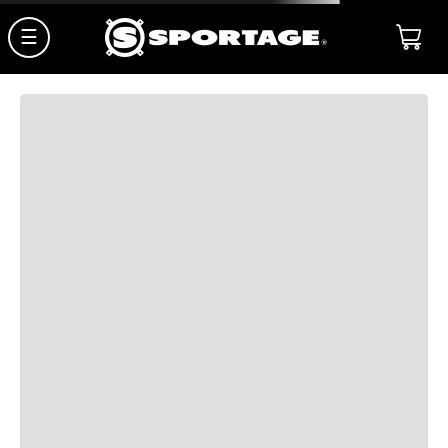
☰
reshoevn8rsolution8oz-rv8-sol-c738
¡TE PUEDE INTERESAR!