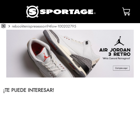
☰
rebooktenispreseason94low-100202795
¡TE PUEDE INTERESAR!
-
50 %