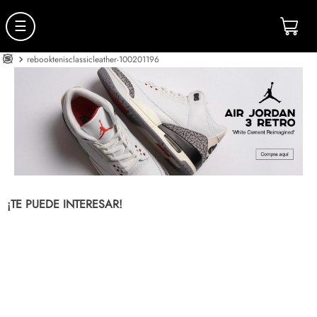
☰
rebooktenisclassicleather-100201196
¡TE PUEDE INTERESAR!