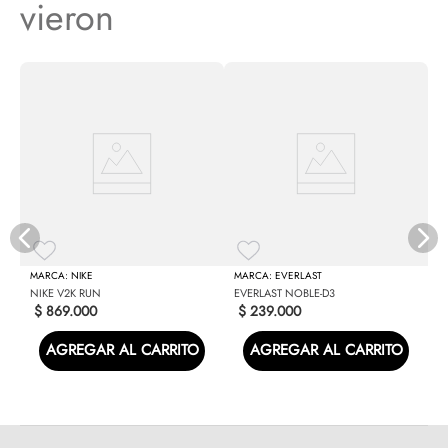
vieron
X
S
NIKE
EVERLAST
NIKE V2K RUN
EVERLAST NOBLE-D3
$
869
.
000
$
239
.
000
AGREGAR AL CARRITO
AGREGAR AL CARRITO