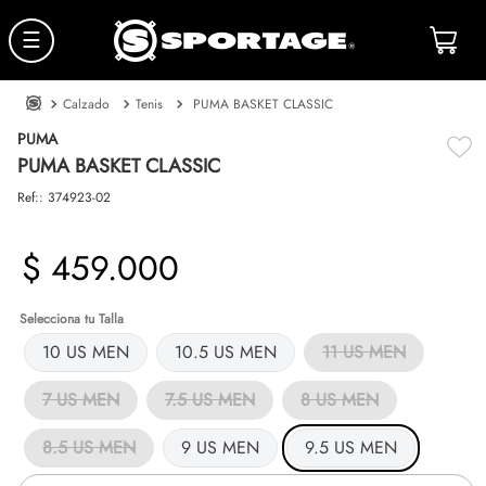
☰
Calzado
Tenis
PUMA BASKET CLASSIC
PUMA
PUMA BASKET CLASSIC
Ref:
:
374923-02
$
459
.
000
Talla
10 US MEN
10.5 US MEN
11 US MEN
7 US MEN
7.5 US MEN
8 US MEN
8.5 US MEN
9 US MEN
9.5 US MEN