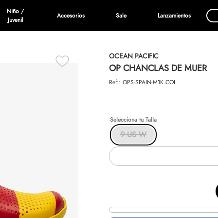
Niño /
Accesorios
Sale
Lanzamientos
Juvenil
OCEAN PACIFIC
OP CHANCLAS DE MUER
Ref:
:
OPS-SPAIN-M1K.COL
Talla
9 US W