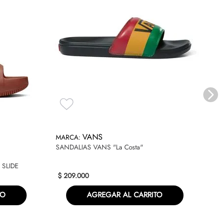
JO
VANS
SANDALIAS VANS "La Costa"
$
SLIDE
$
209
.
000
TO
AGREGAR AL CARRITO