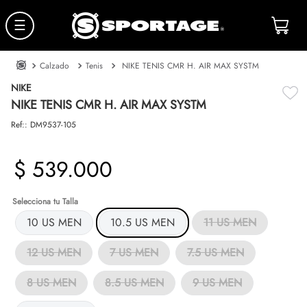
☰
Calzado
Tenis
NIKE TENIS CMR H. AIR MAX SYSTM
NIKE
NIKE TENIS CMR H. AIR MAX SYSTM
Ref:
:
DM9537-105
$
539
.
000
Talla
10 US MEN
10.5 US MEN
11 US MEN
12 US MEN
7 US MEN
7.5 US MEN
8 US MEN
8.5 US MEN
9 US MEN