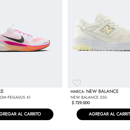
Bowerman. Nació como una za
época, siendo el primer model
capa de goma esponjosa para 
Especificaciones
KE
NEW BALANCE
OOM PEGASUS 41
NEW BALANCE 550
$
729
.
000
GREGAR AL CARRITO
AGREGAR AL CARRI