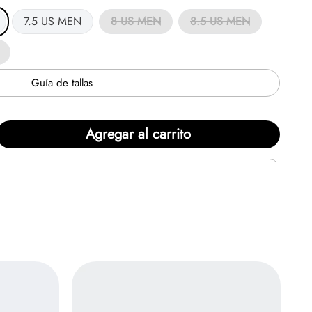
7.5 US MEN
8 US MEN
8.5 US MEN
Guía de tallas
Agregar al carrito
en
6
cuotas de
$99.396/mensual.
Solicita tu
zapatillas más
icónicas y longevas
en la historia de Nike,
72
y diseñada por el cofundador de la marca, Bill