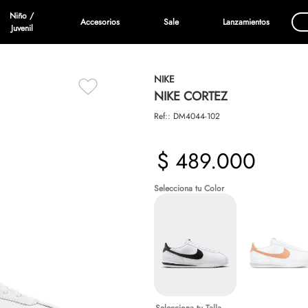
Niño /
Accesorios
Sale
Lanzamientos
Juvenil
NIKE
NIKE CORTEZ
Ref:
:
DM4044-102
$
489
.
000
Talla