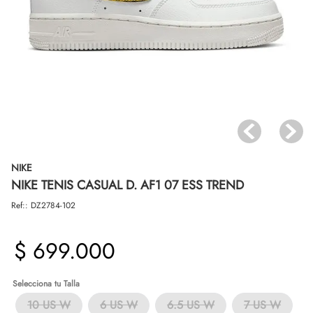
NIKE
NIKE TENIS CASUAL D. AF1 07 ESS TREND
Ref:
:
DZ2784-102
$
699
.
000
Talla
10 US W
6 US W
6.5 US W
7 US W