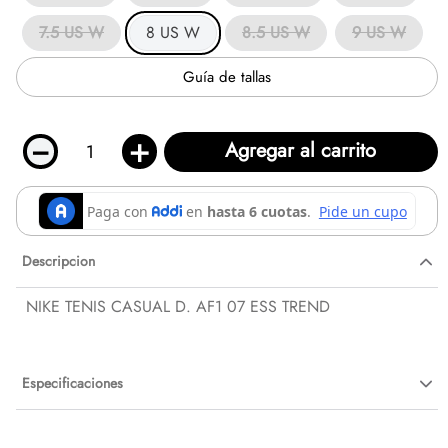
7.5 US W
8 US W
8.5 US W
9 US W
Guía de tallas
－
＋
Agregar al carrito
Descripcion
NIKE TENIS CASUAL D. AF1 07 ESS TREND
Especificaciones