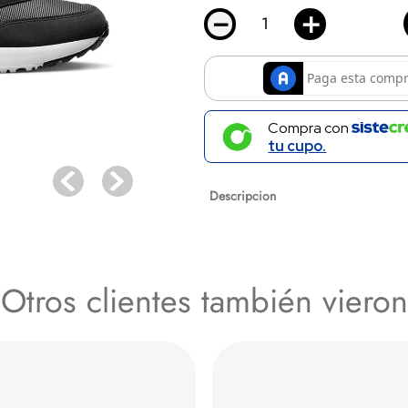
－
＋
Compra con
tu cupo.
Descripcion
NIKE TENIS CAMARA HOMBRE
Otros clientes también vieron
Especificaciones