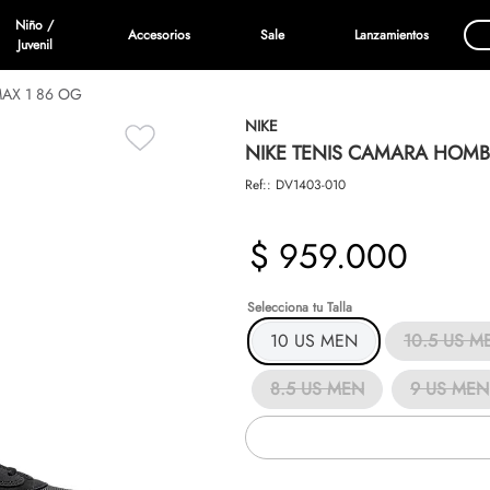
Niño /
Accesorios
Sale
Lanzamientos
Juvenil
AX 1 86 OG
NIKE
NIKE TENIS CAMARA HOMBR
Ref:
:
DV1403-010
$
959
.
000
Talla
10 US MEN
10.5 US M
8.5 US MEN
9 US MEN