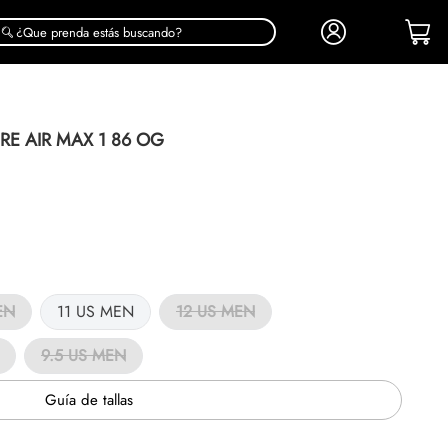
¿Que prenda estás buscando?
E AIR MAX 1 86 OG
EN
11 US MEN
12 US MEN
9.5 US MEN
Guía de tallas