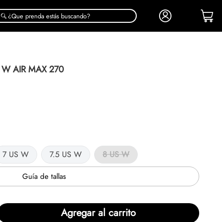
¿Que prenda estás buscando?
 W AIR MAX 270
7 US W
7.5 US W
8 US W
Guía de tallas
Agregar al carrito