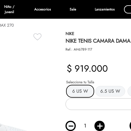
Niño /
Accesorios
Sale
Lanzamientos
Juvenil
MAX 270
NIKE
NIKE TENIS CAMARA DAMA
Ref:
:
AH6789-117
$
919
.
000
Talla
6 US W
6.5 US W
－
＋