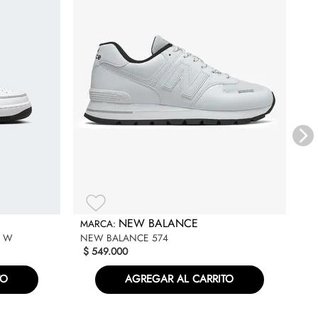
NI
$
NEW BALANCE
L W
NEW BALANCE 574
$
549
.
000
TO
AGREGAR AL CARRITO