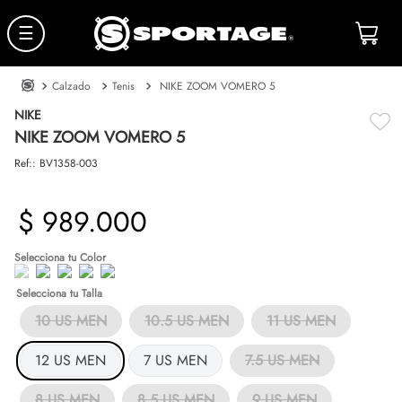
☰
Calzado
Tenis
NIKE ZOOM VOMERO 5
NIKE
NIKE ZOOM VOMERO 5
Ref:
:
BV1358-003
$
989
.
000
Talla
10 US MEN
10.5 US MEN
11 US MEN
12 US MEN
7 US MEN
7.5 US MEN
8 US MEN
8.5 US MEN
9 US MEN