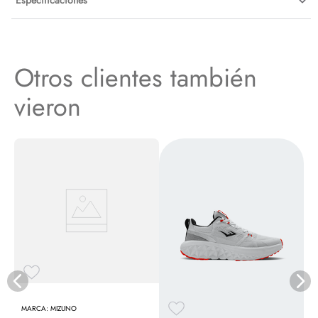
Especificaciones
Otros clientes también
vieron
E
MIZUNO