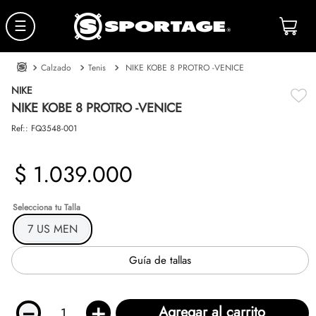
☰
Calzado
Tenis
NIKE KOBE 8 PROTRO -VENICE
NIKE
NIKE KOBE 8 PROTRO -VENICE
Ref:
:
FQ3548-001
$
1
.
039
.
000
Talla
7 US MEN
Guía de tallas
－
＋
Agregar al carrito