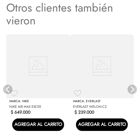
Otros clientes también
vieron
N
"P
NIKE
EVERLAST
NIKE AIR MAX EXCEE
EVERLAST WELON-C2
$
649
.
000
$
239
.
000
AGREGAR AL CARRITO
AGREGAR AL CARRITO