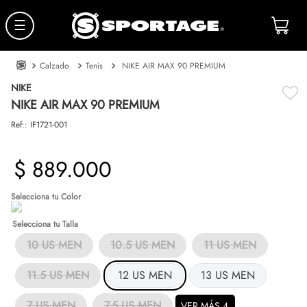
☰
Calzado
Tenis
NIKE AIR MAX 90 PREMIUM
NIKE
NIKE AIR MAX 90 PREMIUM
Ref:
:
IF1721-001
$
889
.
000
Talla
10 US MEN
10.5 US MEN
11 US MEN
11.5 US MEN
12 US MEN
13 US MEN
7 US MEN
7.5 US MEN
VER MÁS 4