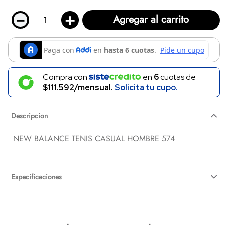
－
＋
Agregar al carrito
Compra con
en
6
cuotas de
$111.592/mensual.
Solicita tu cupo.
Descripcion
NEW BALANCE TENIS CASUAL HOMBRE 574
Especificaciones