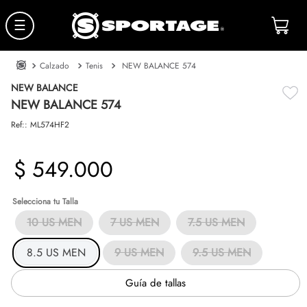
☰
Calzado
Tenis
NEW BALANCE 574
NEW BALANCE
NEW BALANCE 574
Ref:
:
ML574HF2
$
549
.
000
Talla
10 US MEN
7 US MEN
7.5 US MEN
8.5 US MEN
9 US MEN
9.5 US MEN
Guía de tallas