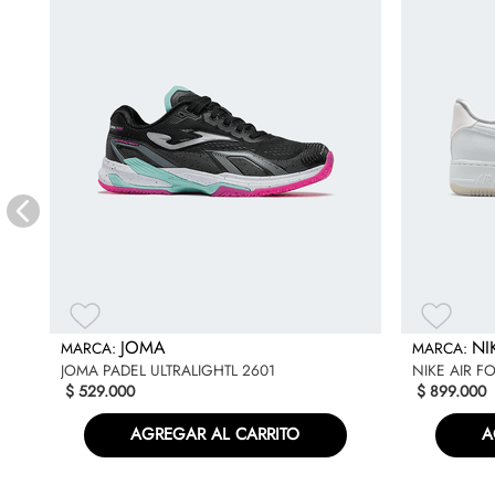
E
JOMA
NI
JOMA PADEL ULTRALIGHTL 2601
NIKE AIR F
$
529
.
000
$
899
.
000
AGREGAR AL CARRITO
A