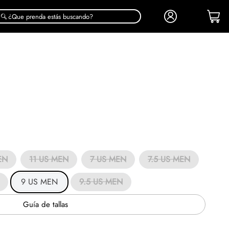
¿Que prenda estás buscando?
EN
11 US MEN
7 US MEN
7.5 US MEN
9 US MEN
9.5 US MEN
Guía de tallas