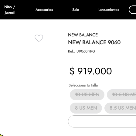
Niño /
Accesorios
Sale
Lanzamientos
Juvenil
NEW BALANCE
NEW BALANCE 9060
Ref:
:
U9060NRG
$
919
.
000
Talla
10 US MEN
10.5 US M
8 US MEN
8.5 US MEN