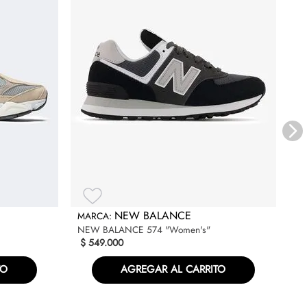
NE
$
NEW BALANCE
NEW BALANCE 574 "Women's"
$
549
.
000
TO
AGREGAR AL CARRITO