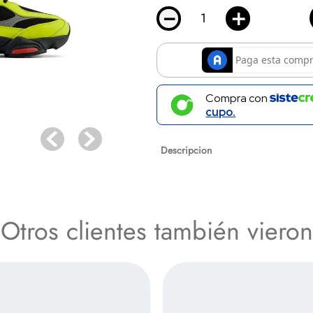
－
＋
Compra con
cupo.
Descripcion
NEW BALANCE TENIS CASUA
Otros clientes también vieron
Especificaciones