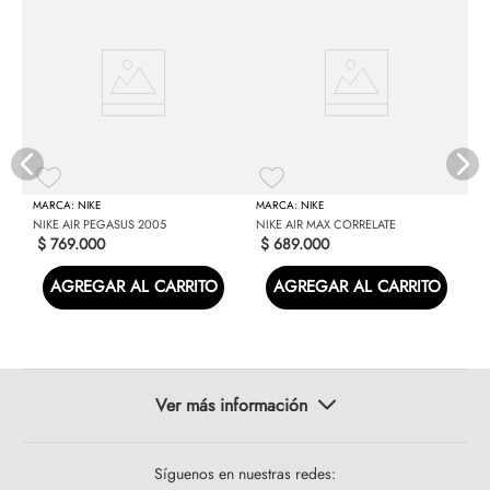
AR
E
NIKE
NIKE
NIKE AIR PEGASUS 2005
NIKE AIR MAX CORRELATE
$
769
.
000
$
689
.
000
AGREGAR AL CARRITO
AGREGAR AL CARRITO
Síguenos en nuestras redes: