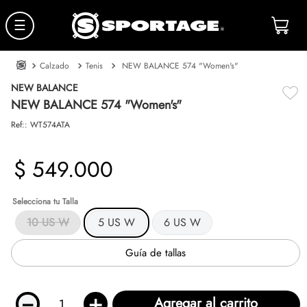
☰
Calzado
Tenis
NEW BALANCE 574 "Women's"
NEW BALANCE
NEW BALANCE 574 "Women's"
Ref:
:
WT574ATA
$
549
.
000
Talla
10 US W
5 US W
6 US W
Guía de tallas
－
＋
Agregar al carrito