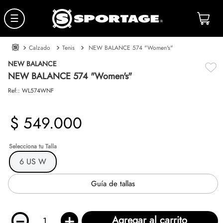
☰
Calzado
Tenis
NEW BALANCE 574 "Women's"
NEW BALANCE
NEW BALANCE 574 "Women's"
Ref:
:
WL574WNF
$
549
.
000
Talla
6 US W
Guía de tallas
－
＋
Agregar al carrito