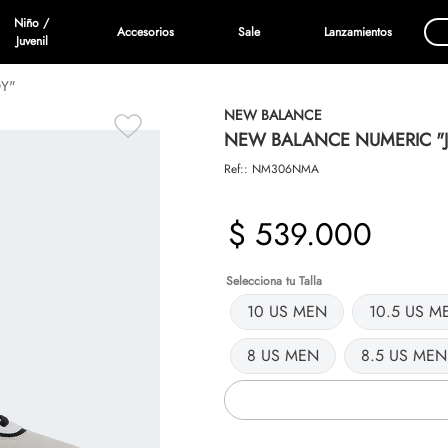
Niño /
Accesorios
Sale
Lanzamientos
Juvenil
OY"
NEW BALANCE
NEW BALANCE NUMERIC "J
Ref:
:
NM306NMA
$
539
.
000
Talla
10 US MEN
10.5 US M
8 US MEN
8.5 US MEN