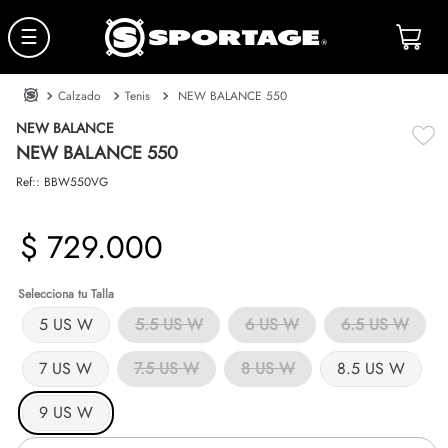
☰
Calzado
Tenis
NEW BALANCE 550
NEW BALANCE
NEW BALANCE 550
Ref:
:
BBW550VG
$
729
.
000
Talla
5 US W
5.5 US W
6 US W
6.5 US W
7 US W
7.5 US W
8 US W
8.5 US W
9 US W