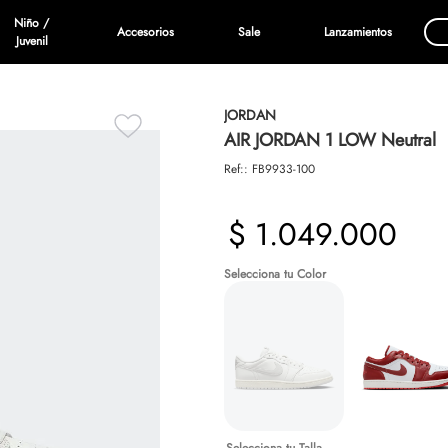
Niño /
Accesorios
Sale
Lanzamientos
Juvenil
JORDAN
AIR JORDAN 1 LOW Neutral
Ref:
:
FB9933-100
$
1
.
049
.
000
Talla