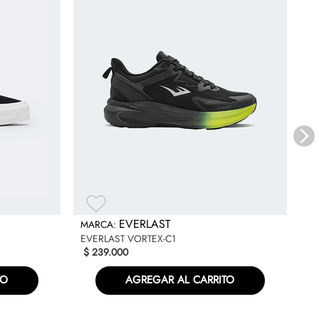
ad. También los diseñamos alrededor de los pies de los
NE
$
EVERLAST
EVERLAST VORTEX-C1
$
239
.
000
TO
AGREGAR AL CARRITO