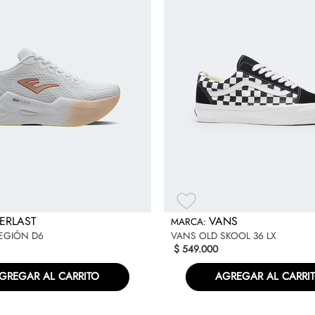
poder ponérselos con facilid
niños para mayor comodidad.
Especificaciones
ERLAST
VANS
LEGIÓN D6
VANS OLD SKOOL 36 LX
$
549
.
000
GREGAR AL CARRITO
AGREGAR AL CARRI