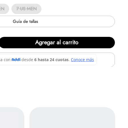
EN
7 US MEN
Guía de tallas
Agregar al carrito
en
6
cuotas de
$213.224/mensual.
Solicita
in la lucha de tener que amarrarlas? Eso es fácil. Las
olo para mostrarlas: se abren para que los pies inquietos
a correa rápida de asegurar te ayuda a bloquear y regular
etas! Pero la característica de este calzado no es que solo