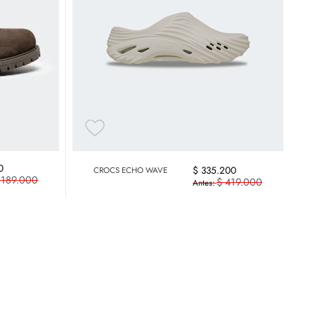
0
$
335
.
200
CROCS ECHO WAVE
.
189
.
000
$
419
.
000