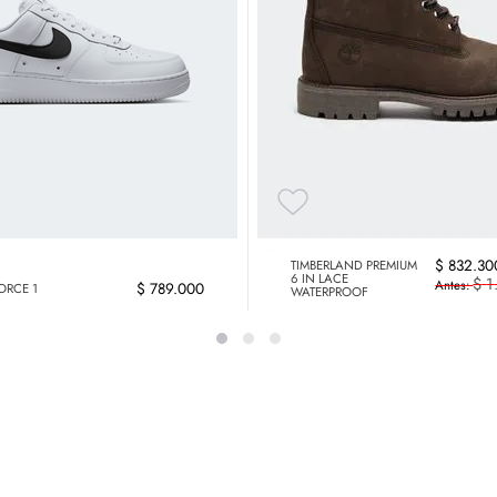
$
832
.
30
TIMBERLAND PREMIUM
6 IN LACE
$
1
$
789
.
000
FORCE 1
WATERPROOF