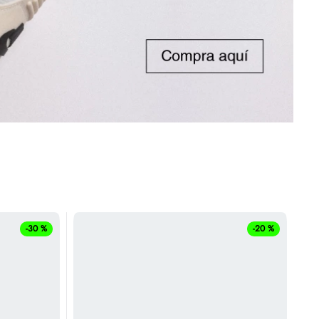
-
30 %
-
20 %