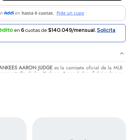
en
6
cuotas de
$140.049/mensual.
Solicita
YANKEES AARON JUDGE
es la camiseta oficial de la MLB
ugger
estrella de los Yankees, Aaron Judge. Fabricada por
ica tradición de los Yankees
con el impacto de uno de sus