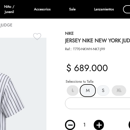
Niño /
Accesorios
Sale
Lanzamientos
Juvenil
 JUDGE
NIKE
JERSEY NIKE NEW YORK JU
Ref:
:
T770-NKWH-NK7-J99
$
689
.
000
Talla
L
M
S
XL
－
＋