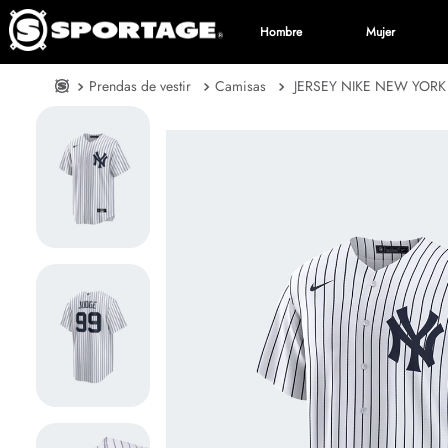
Hombre
Mujer
Prendas de vestir
Camisas
JERSEY NIKE NEW YORK