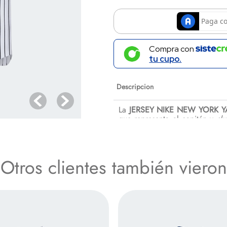
Compra con
tu cupo.
Descripcion
La
JERSEY NIKE NEW YORK 
que representa al capitán y
sl
Nike, esta prenda combina la
r
jugadores más dominantes.
Otros clientes también vieron
Especificaciones