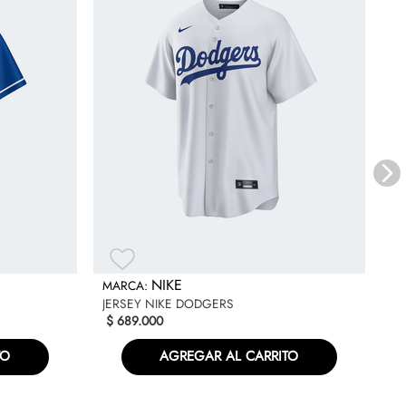
JE
$
NIKE
JERSEY NIKE DODGERS
$
689
.
000
TO
AGREGAR AL CARRITO