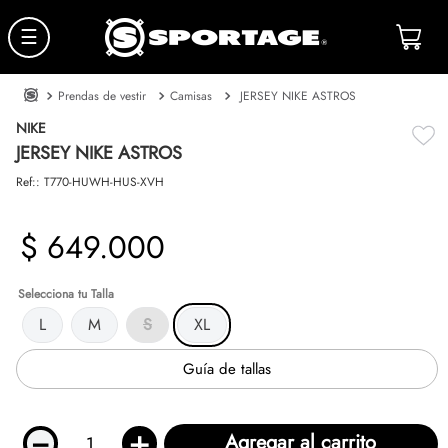
☰
Prendas de vestir
Camisas
JERSEY NIKE ASTROS
NIKE
JERSEY NIKE ASTROS
Ref:
:
T770-HUWH-HUS-XVH
$
649
.
000
Talla
L
M
S
XL
Guía de tallas
－
＋
Agregar al carrito