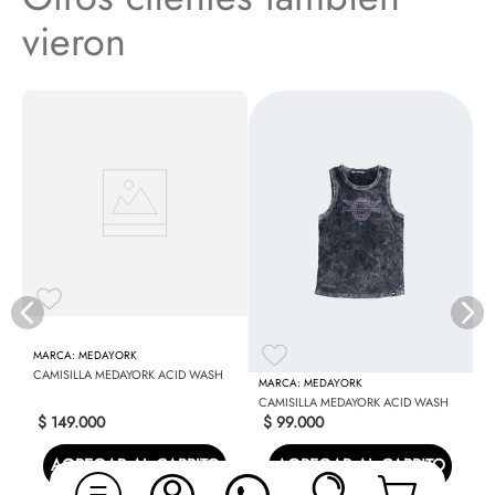
vieron
ME
C
MEDAYORK
CAMISILLA MEDAYORK ACID WASH
MEDAYORK
CAMISILLA MEDAYORK ACID WASH
$
149
.
000
$
99
.
000
AGREGAR AL CARRITO
AGREGAR AL CARRITO