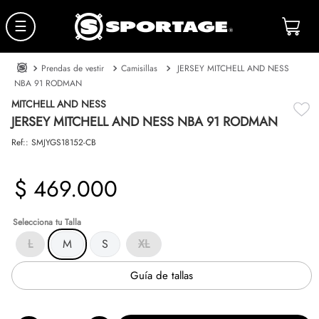
☰
Prendas de vestir
Camisillas
JERSEY MITCHELL AND NESS
NBA 91 RODMAN
MITCHELL AND NESS
JERSEY MITCHELL AND NESS NBA 91 RODMAN
Ref:
:
SMJYGS18152-CB
$
469
.
000
Talla
L
M
S
XL
Guía de tallas