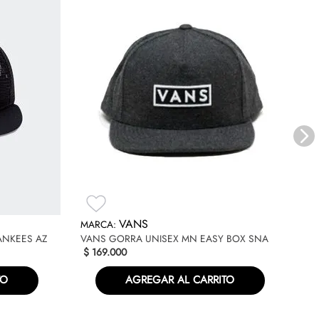
V
$
VANS
ANKEES AZ
VANS GORRA UNISEX MN EASY BOX SNA
$
169
.
000
TO
AGREGAR AL CARRITO