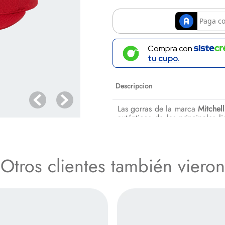
Compra con
tu cupo.
Descripcion
Las gorras de la marca
Mitchel
auténticos de las principales 
valoradas en el
streetwear
. Se 
colores históricos y
vintage
de l
Otros clientes también vieron
Especificaciones