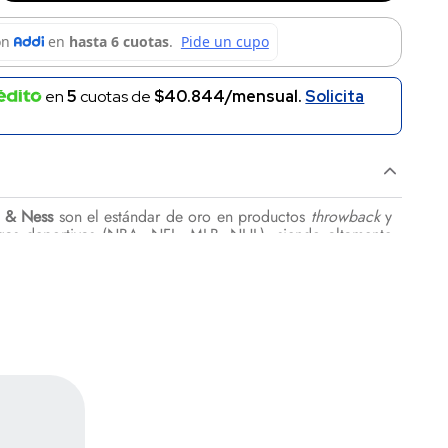
en
5
cuotas de
$40.844/mensual.
Solicita
l & Ness
son el estándar de oro en productos
throwback
y
ligas deportivas (NBA, NFL, MLB, NHL), siendo altamente
especializan en recrear los
diseños, logotipos y paletas de
os equipos, evocando épocas de campeonatos pasados.