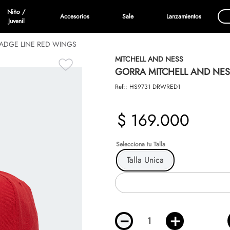
Niño /
Accesorios
Sale
Lanzamientos
Juvenil
ADGE LINE RED WINGS
MITCHELL AND NESS
GORRA MITCHELL AND NES
Ref:
:
HS9731 DRWRED1
$
169
.
000
Talla
Talla Unica
－
＋