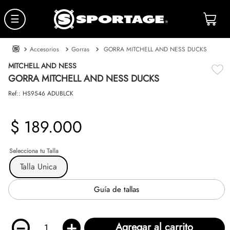
☰
Accesorios
Gorras
GORRA MITCHELL AND NESS DUCKS
MITCHELL AND NESS
GORRA MITCHELL AND NESS DUCKS
Ref:
:
HS9546 ADUBLCK
$
189
.
000
Talla
Talla Unica
Guía de tallas
－
＋
Agregar al carrito