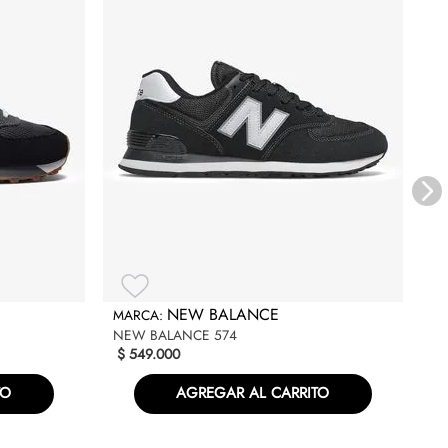
VA
$
NEW BALANCE
NEW BALANCE 574
$
549
.
000
TO
AGREGAR AL CARRITO