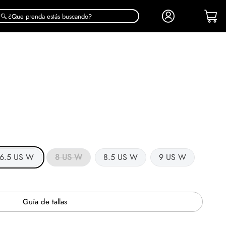
¿Que prenda estás buscando?
6.5 US W
8 US W
8.5 US W
9 US W
Guía de tallas