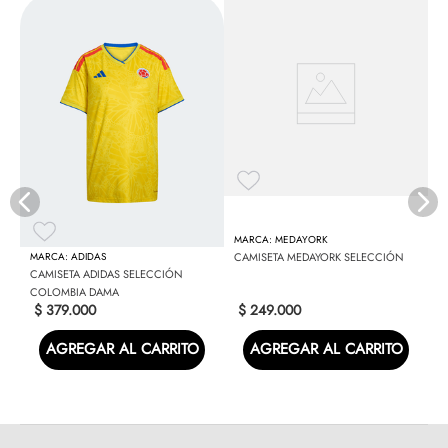
C
MEDAYORK
ADIDAS
CAMISETA MEDAYORK SELECCIÓN
CAMISETA ADIDAS SELECCIÓN
COLOMBIA DAMA
$
379
.
000
$
249
.
000
AGREGAR AL CARRITO
AGREGAR AL CARRITO