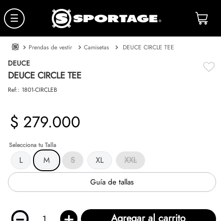
☰
Prendas de vestir
Camisetas
DEUCE CIRCLE TEE
DEUCE
DEUCE CIRCLE TEE
Ref:
:
1801-CIRCLEB
$
279
.
000
Talla
L
M
S
XL
XXL
Guía de tallas
－
＋
Agregar al carrito