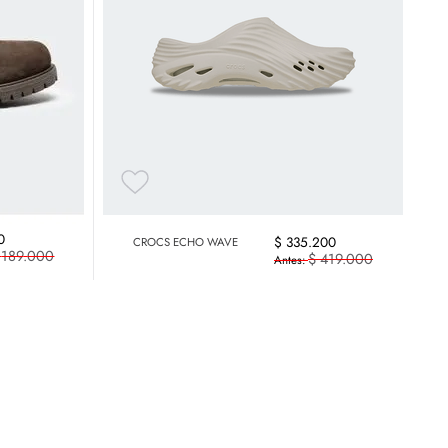
0
$
335
.
200
CROCS ECHO WAVE
.
189
.
000
$
419
.
000