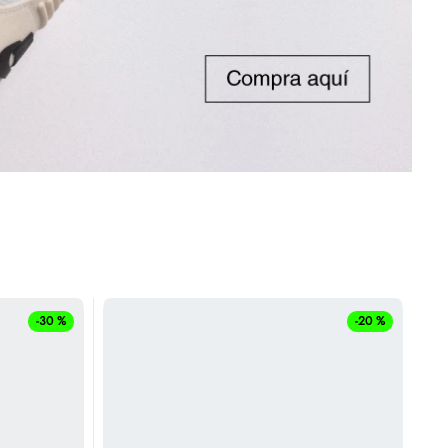
-
30 %
-
20 %