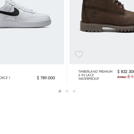
$
832
.
30
TIMBERLAND PREMIUM
6 IN LACE
$
1
$
789
.
000
FORCE 1
WATERPROOF