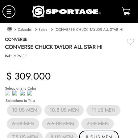
☰
Calzado
Botas
CONVERSE CHUCK TAYLOR ALL STAR HI
CONVERSE
CONVERSE CHUCK TAYLOR ALL STAR HI
Ref:
:
M9613C
$
309
.
000
Talla
10 US MEN
10.5 US MEN
11 US MEN
6 US MEN
6.5 US MEN
7 US MEN
7.5 US MEN
8 US MEN
8.5 US MEN