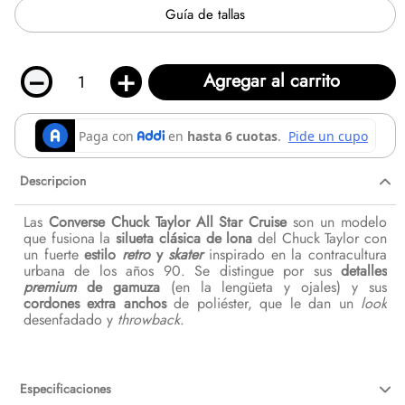
Guía de tallas
－
＋
Agregar al carrito
Descripcion
Las
Converse Chuck Taylor All Star Cruise
son un modelo
que fusiona la
silueta clásica de lona
del Chuck Taylor con
un fuerte
estilo
retro
y
skater
inspirado en la contracultura
urbana de los años 90. Se distingue por sus
detalles
premium
de gamuza
(en la lengüeta y ojales) y sus
cordones extra anchos
de poliéster, que le dan un
look
desenfadado y
throwback
.
Especificaciones