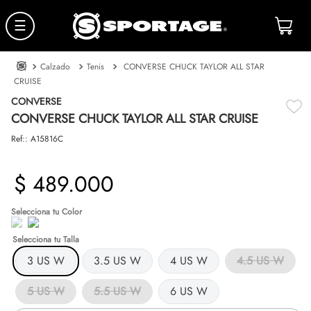
☰
Calzado
Tenis
CONVERSE CHUCK TAYLOR ALL STAR
CRUISE
CONVERSE
CONVERSE CHUCK TAYLOR ALL STAR CRUISE
Ref:
:
A15816C
$
489
.
000
Talla
3 US W
3.5 US W
4 US W
4.5 US W
5 US W
5.5 US W
6 US W