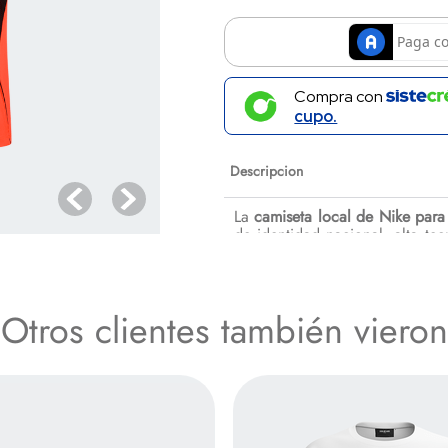
Compra con
cupo.
Descripcion
La
camiseta local de Nike para
de identidad nacional, alta tec
la tradición que define al org
color naranja como base absolu
sofisticado patrón gráfico geo
dinamismo visual y una sensaci
Otros clientes también vieron
Especificaciones