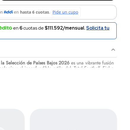
en
6
cuotas de
$111.592/mensual.
Solicita tu
 la Selección de Países Bajos 2026
es una vibrante fusión
nología y el inconfundible estilo del
Total Football
. Fiel a
ullo neerlandés, la prenda abraza un radiante y enérgico
ta, pero se moderniza de forma espectacular mediante un
métrico y texturizado que recorre toda la tela, aportando
ón de movimiento constante en la cancha.