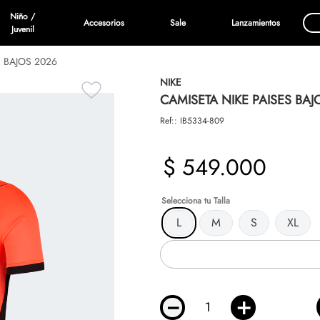
Niño /
Accesorios
Sale
Lanzamientos
Juvenil
S BAJOS 2026
NIKE
CAMISETA NIKE PAISES BAJ
Ref:
:
IB5334-809
$
549
.
000
Talla
L
M
S
XL
－
＋