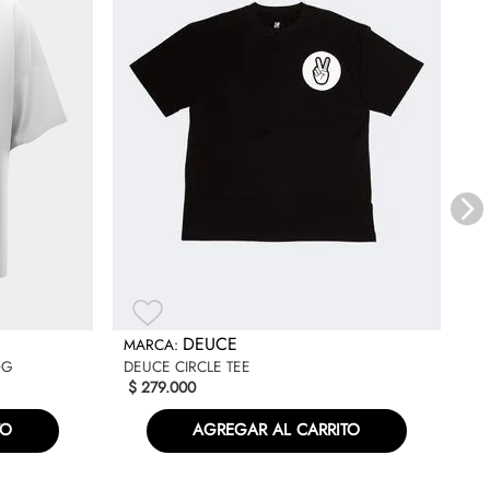
SO
$
DEUCE
OG
DEUCE CIRCLE TEE
$
279
.
000
TO
AGREGAR AL CARRITO