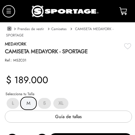
☰
Prendas de vestir
Camisetas
CAMISETA MEDAYORK -
SPORTAGE
MEDAYORK
CAMISETA MEDAYORK - SPORTAGE
Ref:
:
MSZC01
$
189
.
000
Talla
L
M
S
XL
Guía de tallas