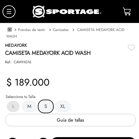
☰
Prendas de vestir
Camisetas
CAMISETA MEDAYORK ACID
WASH
MEDAYORK
CAMISETA MEDAYORK ACID WASH
Ref:
:
CAWHG16
$
189
.
000
Talla
L
M
S
XL
Guía de tallas