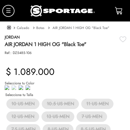
☰
Calzado
Botas
AIR JORDAN 1 HIGH OG "Black Toe"
JORDAN
AIR JORDAN 1 HIGH OG "Black Toe"
Ref:
:
DZ5485-106
$
1
.
089
.
000
Talla
10 US MEN
10.5 US MEN
11 US MEN
12 US MEN
13 US MEN
7 US MEN
7.5 US MEN
8 US MEN
8.5 US MEN