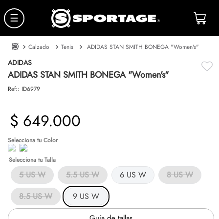
☰
Calzado
Tenis
ADIDAS STAN SMITH BONEGA "Women's"
ADIDAS
ADIDAS STAN SMITH BONEGA "Women's"
Ref:
:
ID6979
$
649
.
000
Talla
5 US W
5.5 US W
6 US W
8 US W
8.5 US W
9 US W
Guía de tallas