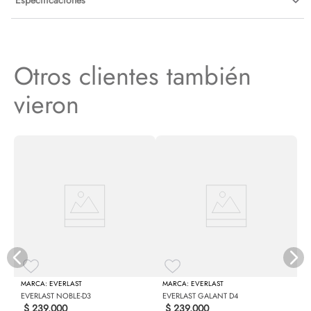
Especificaciones
Otros clientes también
vieron
N
EVERLAST
EVERLAST
EVERLAST NOBLE-D3
EVERLAST GALANT D4
$
239
.
000
$
239
.
000